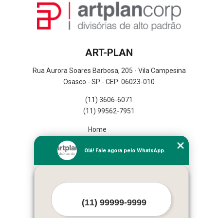
ART-PLAN
Rua Aurora Soares Barbosa, 205 - Vila Campesina
Osasco - SP - CEP: 06023-010
(11) 3606-6071
(11) 99562-7951
Home
Empresa
Olá! Fale agora pelo WhatsApp.
Missão
Serviços
Contato
Mapa do site
Mais Serviços